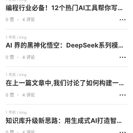
编程行业必备！12个热门AI工具帮你写代码~
0 赞
4 评论
1 年前 /
king
AI 界的黑神化悟空：DeepSeek系列模型震撼登场
0 赞
4 评论
1 年前 /
king
在上一篇文章中,我们讨论了如何构建一个销售助手Agent。今天,我想分享另一个实际项目:如何构建一个
0 赞
4 评论
1 年前 /
king
知识库升级新思路：用生成式AI打造智能知识助手
0 赞
4 评论