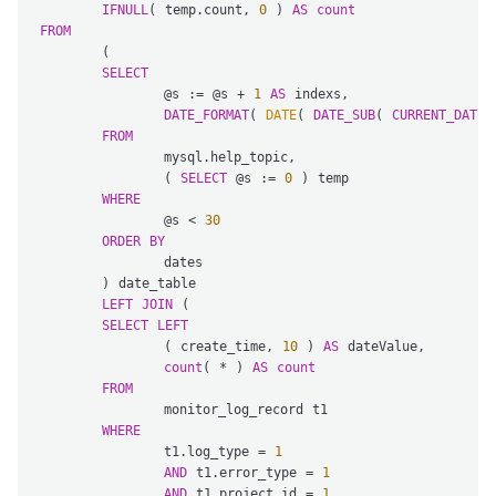
IFNULL
( temp.count, 
0
 ) 
AS
count
FROM
	(

SELECT
		@s := @s + 
1
AS
 indexs,

DATE_FORMAT
( 
DATE
( 
DATE_SUB
( 
CURRENT_DATE
,
FROM
		mysql.help_topic,

		( 
SELECT
 @s := 
0
 ) temp 

WHERE
		@s < 
30
ORDER
BY
		dates 

	) date_table

LEFT
JOIN
 (

SELECT
LEFT
		( create_time, 
10
 ) 
AS
 dateValue,

count
( * ) 
AS
count
FROM
		monitor_log_record t1 

WHERE
		t1.log_type = 
1
AND
 t1.error_type = 
1
AND
 t1.project_id = 
1