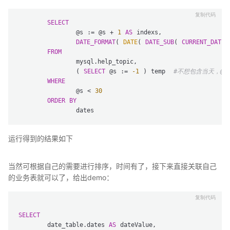
SELECT
		@s := @s + 
1
AS
 indexs,

DATE_FORMAT
( 
DATE
( 
DATE_SUB
( 
CURRENT_DATE
,
FROM
		mysql.help_topic,

		( 
SELECT
 @s := 
-1
 ) temp  
#不想包含当天，@s:
WHERE
		@s < 
30
ORDER
BY
运行得到的结果如下
当然可根据自己的需要进行排序，时间有了，接下来直接关联自己
的业务表就可以了，给出demo：
SELECT
	date_table.dates 
AS
 dateValue,
