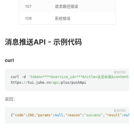
107
请求路径错误
108
系统错误
消息推送API - 示例代码
curl
curl -d 
'token=****&service_id=***&title=这是标题&content
https:
//
tui.juhe.cn
/api/
返回：
{
"code"
:
200
,
"params"
:
null
,
"reason"
:
"success"
,
"result"
:
null