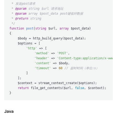
 * 发送post请求

 * 
@param
 string $url 请求地址

 * 
@param
 array $post_data post键值对数据

 * 
@return
 string

 */
function
post
(
string
 $url, 
array
 $post_data
{

    $body = http_build_query($post_data);

    $options = [

'http'
 => [

'method'
 => 
'POST'
,

'header'
 => 
'Content-type:application/x-www-
'content'
 => $body,

'timeout'
 => 
60
// 超时时间（单位:s）
        ]

    ];

    $context = stream_context_create($options);

return
 file_get_contents($url, 
false
, $context);

Java