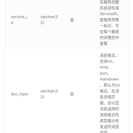
在服务创建
后自动生成
ServiceID，
service_i
varchar(3
是
是服务的唯
d
2)
一标识，可
在每个服务
的详情页中
查看
消息格式，
支持txt、
html、
json、
markdown
，默认为txt
varchar(3
格式，在消
doc_type
否
2)
息详情页
面，会以您
当前选择的
消息格式的
类型展示你
发送的消息
内容