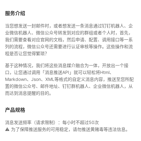
服务介绍
当您想发送一封邮件时，或者想发送一条消息通过钉钉机器人、企
业微信机器人、微信公众号转发到对应的群组或者个人时，首先，
我们需要查看对应官网的文档，然后申请、配置、调用接口等一系
列的流程，微信公众号还需要进行认证审核等操作。这些操作和流
程是否让您觉得繁琐？
基于这种情况，我们将这些消息媒介融合为一体，开放出一个接
口，让您通过调用「消息推送API」就可以轻松将Html、
Markdown、Json、XML等格式的自定义消息内容，推送至您所配
置的微信公众号、邮件地址、钉钉群机器人、企业微信机器人，从
而达到消息提醒的目的。
产品规格
消息发送频率（请求限制）：每小时不超过50次
⚠️ 为了保障推送服务的可用稳定，请勿推送黄赌毒等违法信息。