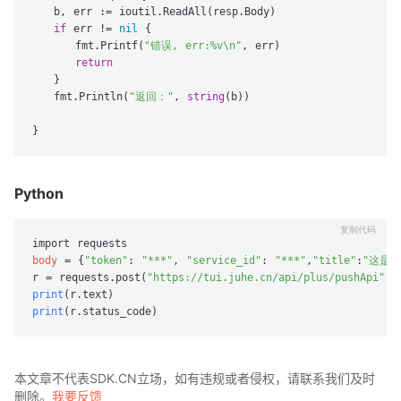
   b, err := ioutil.ReadAll(resp.Body)

if
 err != 
nil
 {

      fmt.Printf(
"错误, err:%v\n"
, err)

return
   }

   fmt.Println(
"返回："
, 
string
(b))

Python
body
 = {
"token"
: 
"***"
, 
"service_id"
: 
"***"
,
"title"
:
"这是内
r = requests.post(
"https://tui.juhe.cn/api/plus/pushApi"
print
(r.text)
print
(r.status_code)
本文章不代表SDK.CN立场，如有违规或者侵权，请联系我们及时
删除。
我要反馈