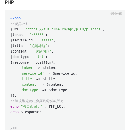
PHP
<?php
//接口url
$url = 
"https://tui.juhe.cn/api/plus/pushApi"
;

$token = 
"******"
;

$service_id = 
"*****"
;

$title = 
"这是标题"
;

$content = 
"这是内容"
;

$doc_type = 
"txt"
;

$response = post($url, [

'token'
 => $token,

'service_id'
 => $service_id,

'title'
 => $title,

'content'
 => $content,

'doc_type'
 => $doc_type

//请求聚合接口所得到的响应报文
echo
"接口返回："
echo
 $response;

/**
