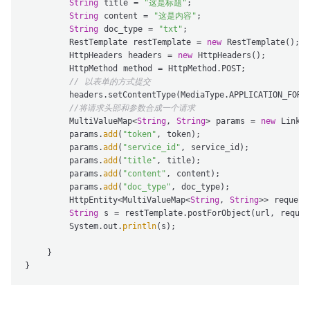
String
 title = 
"这是标题"
;

String
 content = 
"这是内容"
;

String
 doc_type = 
"txt"
;

        RestTemplate restTemplate = 
new
 RestTemplate();

        HttpHeaders headers = 
new
 HttpHeaders();

        HttpMethod method = HttpMethod.POST;

// 以表单的方式提交
        headers.setContentType(MediaType.APPLICATION_FORM_
//将请求头部和参数合成一个请求
        MultiValueMap<
String
, 
String
> params = 
new
 Linked
        params.
add
(
"token"
, token);

        params.
add
(
"service_id"
, service_id);

        params.
add
(
"title"
, title);

        params.
add
(
"content"
, content);

        params.
add
(
"doc_type"
, doc_type);

        HttpEntity<MultiValueMap<
String
, 
String
>> request
String
 s = restTemplate.postForObject(url, reques
        System.out.
println
(s);

    }
