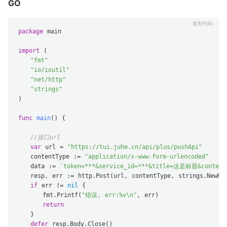
GO
package
 main

import
 (

"fmt"
"io/ioutil"
"net/http"
"strings"
)

func
main
()
 {

//接口url
var
 url = 
"https://tui.juhe.cn/api/plus/pushApi"
   contentType := 
"application/x-www-form-urlencoded"
   data := 
`token=***&service_id=***&title=这是标题&conte
   resp, err := http.Post(url, contentType, strings.NewRea
if
 err != 
nil
 {

      fmt.Printf(
"错误, err:%v\n"
, err)

return
   }

defer
 resp.Body.Close()
