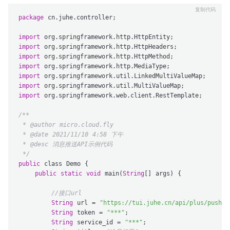
package
 cn.juhe.controller;

import
import
import
import
import
import
import
 org.springframework.web.client.RestTemplate;

/**

 * @author micro.cloud.fly

 * @date 2021/11/10 4:58 下午

 * @desc 消息推送API示例代码

 */
public
 class Demo {

public
static
void
 main(
String
[] args) {

//接口url
String
 url = 
"https://tui.juhe.cn/api/plus/pushAp
String
 token = 
"***"
;

String
 service_id = 
"***"
;
