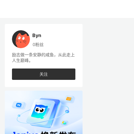
Byn
0粉丝
励志做一条安静的咸鱼，从此走上
人生巅峰。
关注