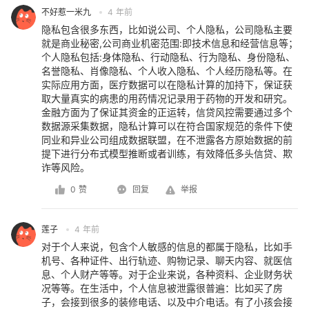
不好惹一米九
4 年前
隐私包含很多东西，比如说公司、个人隐私，公司隐私主要
就是商业秘密,公司商业机密范围:即技术信息和经营信息等；
个人隐私包括:身体隐私、行动隐私、行为隐私、身份隐私、
名誉隐私、肖像隐私、个人收入隐私、个人经历隐私等。在
实际应用方面，医疗数据可以在隐私计算的加持下，保证获
取大量真实的病患的用药情况记录用于药物的开发和研究。
金融方面为了保证其资金的正运转，信贷风控需要通过多个
数据源采集数据，隐私计算可以在符合国家规范的条件下使
同业和异业公司组成数据联盟，在不泄露各方原始数据的前
提下进行分布式模型推断或者训练，有效降低多头信贷、欺
诈等风险。
0 赞
回复
举报
莲子
4 年前
对于个人来说，包含个人敏感的信息的都属于隐私，比如手
机号、各种证件、出行轨迹、购物记录、聊天内容、就医信
息、个人财产等等。对于企业来说，各种资料、企业财务状
况等等。在生活中，个人信息被泄露很普遍：比如买了房
子，会接到很多的装修电话、以及中介电话。有了小孩会接