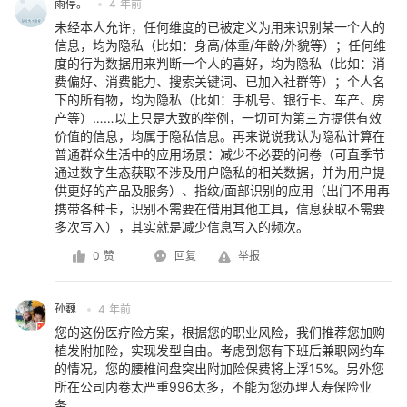
雨停。
4 年前
未经本人允许，任何维度的已被定义为用来识别某一个人的
信息，均为隐私（比如：身高/体重/年龄/外貌等）；任何维
度的行为数据用来判断一个人的喜好，均为隐私（比如：消
费偏好、消费能力、搜索关键词、已加入社群等）；个人名
下的所有物，均为隐私（比如：手机号、银行卡、车产、房
产等）……以上只是大致的举例，一切可为第三方提供有效
价值的信息，均属于隐私信息。再来说说我认为隐私计算在
普通群众生活中的应用场景：减少不必要的问卷（可直季节
通过数字生态获取不涉及用户隐私的相关数据，并为用户提
供更好的产品及服务）、指纹/面部识别的应用（出门不用再
携带各种卡，识别不需要在借用其他工具，信息获取不需要
多次写入），其实就是减少信息写入的频次。
0 赞
回复
举报
孙巍
4 年前
您的这份医疗险方案，根据您的职业风险，我们推荐您加购
植发附加险，实现发型自由。考虑到您有下班后兼职网约车
的情况，您的腰椎间盘突出附加险保费将上浮15%。另外您
所在公司内卷太严重996太多，不能为您办理人寿保险业
务。