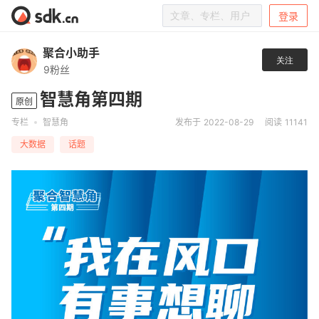
登录
聚合小助手
关注
9粉丝
智慧角第四期
原创
专栏
智慧角
发布于 2022-08-29
阅读 11141
大数据
话题