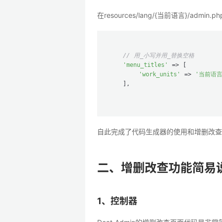
在resources/lang/{当前语言}/admin.p
// 用_小写并用_替换空格
'menu_titles'
 => [

'work_units'
 => 
'当前语
    ],

自此完成了代码生成器的使用和增删改查
二、增删改查功能简易
1、控制器