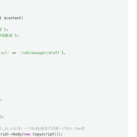
t $content
)

理'
);

草稿数据'
);

'url'
 => 
'/sdk/manager/draft'
],

;

);

,js,css等）一个body相当于页面一个div.row层
grid)->body(
new
 Copyscript());
