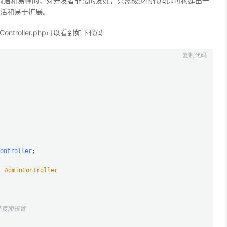
是非常简洁和易懂的，对开发者非常的友好，只需极少的代码即可构建出一
活和易于扩展。
serController.php可以看到如下代码
ontroller
;

s
AdminController
页面设置
