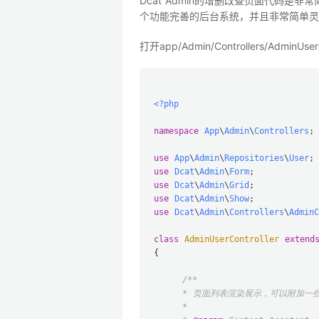
Dcat Admin的增删改查页面代码
个功能完善的后台系统，并且非常简单灵
打开app/Admin/Controllers/AdminU
<?php
namespace
App
\
Admin
\
Controllers
;

use
App
\
Admin
\
Repositories
\
User
use
Dcat
\
Admin
\
Form
use
Dcat
\
Admin
\
Grid
use
Dcat
\
Admin
\
Show
use
Dcat
\
Admin
\
Controllers
\
AdminC
class
AdminUserController
extend
{

/**

     * 页面列表渲染展示，可以附加一些
     *
