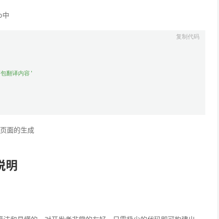
hp中
言包翻译内容'
页面的生成
说明