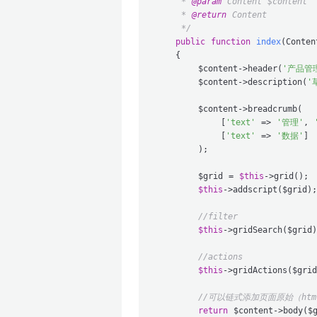
     * 
@param
 Content $content

     * 
@return
 Content

     */
public
function
index
(
Conten
{

        $content->header(
'产品管
        $content->description(
'
        $content->breadcrumb(

            [
'text'
 => 
'管理'
, 
            [
'text'
 => 
'数据'
]

        );

        $grid = 
$this
->grid();

$this
->addscript($grid);

//filter
$this
->gridSearch($grid)
//actions
$this
->gridActions($grid
//可以链式添加页面原始（html
return
 $content->body($