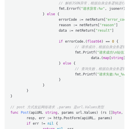
// 解析JSON异常，根据自身业务逻辑进行
			fmt.Errorf(
"请求异常:%v"
, jsonerr)

		} 
else
 {

			errorCode := netReturn[
"error_code
			reason := netReturn[
"reason"
]

			data := netReturn[
"result"
]

if
 errorCode.(
float64
) == 
0
 {

// 请求成功，根据自身业务逻辑
				fmt.Printf(
"请求成功\n短信ID
					data.(
map
[
string
]
i
			} 
else
 {

// 查询失败，根据自身业务逻辑
				fmt.Printf(
"请求失败:%v_%v"
			}

		}

	}

}

// post 方式发起网络请求 ,params 是url.Values类型
func
Post
(apiURL 
string
, params url.Values)
(rs []
byte
, e
	resp, err := http.PostForm(apiURL, params)

if
 err != 
nil
 {
