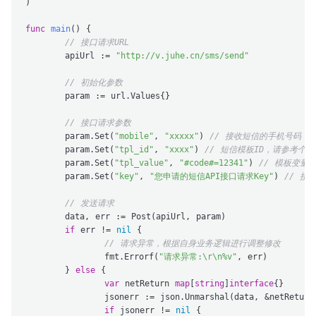
)

func
main
()
 {

// 接口请求URL
	apiUrl := 
"http://v.juhe.cn/sms/send"
// 初始化参数
	param := url.Values{}

// 接口请求参数
	param.Set(
"mobile"
, 
"xxxxx"
) 
// 接收短信的手机号码
	param.Set(
"tpl_id"
, 
"xxxx"
) 
// 短信模板ID，请参考个
	param.Set(
"tpl_value"
, 
"#code#=12341"
) 
// 模板变量
	param.Set(
"key"
, 
"您申请的短信API接口请求Key"
) 
// 接
// 发送请求
	data, err := Post(apiUrl, param)

if
 err != 
nil
 {

// 请求异常，根据自身业务逻辑进行调整修改
		fmt.Errorf(
"请求异常:\r\n%v"
, err)

	} 
else
 {

var
 netReturn 
map
[
string
]
interface
{}

		jsonerr := json.Unmarshal(data, &netReturn)

if
 jsonerr != 
nil
 {
